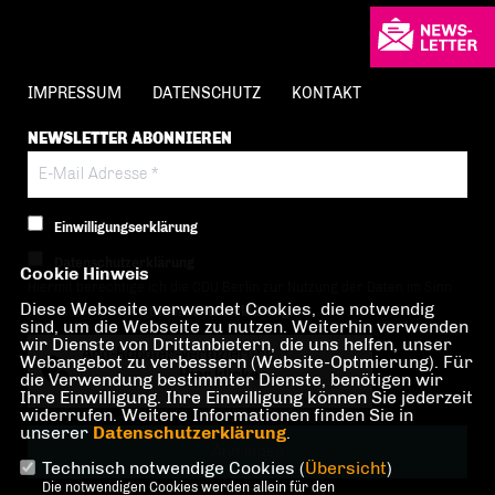
IMPRESSUM
DATENSCHUTZ
KONTAKT
NEWSLETTER ABONNIEREN
Einwilligungserklärung
Datenschutzerklärung
Cookie Hinweis
Hiermit berechtige ich die CDU Berlin zur Nutzung der Daten im Sinn
Diese Webseite verwendet Cookies, die notwendig
der nachfolgenden
Datenschutzerklärung.*
sind, um die Webseite zu nutzen. Weiterhin verwenden
wir Dienste von Drittanbietern, die uns helfen, unser
Anti-Roboter-Verifizierung
Webangebot zu verbessern (Website-Optmierung). Für
Hier klicken
die Verwendung bestimmter Dienste, benötigen wir
Ihre Einwilligung. Ihre Einwilligung können Sie jederzeit
Friendly
Captcha ⇗
widerrufen. Weitere Informationen finden Sie in
unserer
Datenschutzerklärung
.
Technisch notwendige Cookies (
Übersicht
)
Die notwendigen Cookies werden allein für den