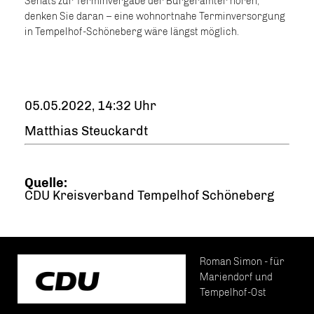
Senats zur Terminvergabe der Bürgerämter hören,
denken Sie daran – eine wohnortnahe Terminversorgung
in Tempelhof-Schöneberg wäre längst möglich.
05.05.2022, 14:32 Uhr
Matthias Steuckardt
Quelle:
CDU Kreisverband Tempelhof Schöneberg
Roman Simon - für
Mariendorf und
Tempelhof-Ost