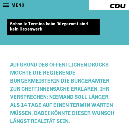
MENÜ
Schnelle Termine beim Bürgeramt sind
kein Hexenwerk
AUFGRUND DES ÖFFENTLICHEN DRUCKS
MÖCHTE DIE REGIERENDE
BÜRGERMEISTERIN DIE BÜRGERÄMTER
ZUR CHEFFINNENSACHE ERKLÄREN. IHR
VERSPRECHEN: NIEMAND SOLL LÄNGER
ALS 14 TAGE AUF EINEN TERMIN WARTEN
MÜSSEN. DABEI KÖNNTE DIESER WUNSCH
LÄNGST REALITÄT SEIN.