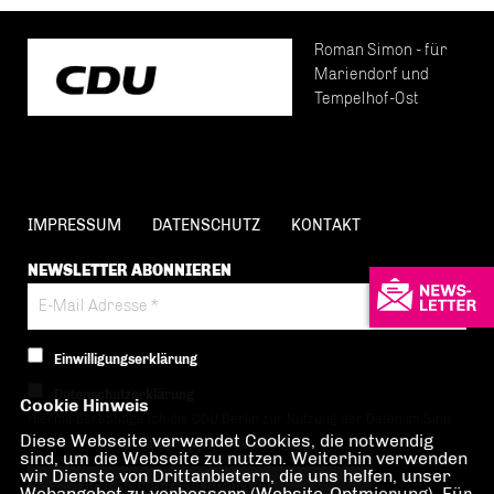
Roman Simon - für
Mariendorf und
Tempelhof-Ost
IMPRESSUM
DATENSCHUTZ
KONTAKT
NEWSLETTER ABONNIEREN
Einwilligungserklärung
Datenschutzerklärung
Cookie Hinweis
Hiermit berechtige ich die CDU Berlin zur Nutzung der Daten im Sinn
Diese Webseite verwendet Cookies, die notwendig
der nachfolgenden
Datenschutzerklärung.*
sind, um die Webseite zu nutzen. Weiterhin verwenden
wir Dienste von Drittanbietern, die uns helfen, unser
Anti-Roboter-Verifizierung
Webangebot zu verbessern (Website-Optmierung). Für