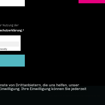
ur Nutzung der
schutzerklärung.*
iendly
Captcha ⇗
ste von Drittanbietern, die uns helfen, unser
illigung. Ihre Einwilligung können Sie jederzeit
REALISATION: SHARKNESS MEDIA GMBH & CO. KG