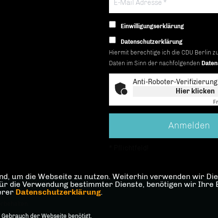
Einwilligungserklärung
Datenschutzerklärung
Hiermit berechtige ich die CDU Berlin z
Daten im Sinn der nachfolgenden
Daten
Anti-Roboter-Verifizierung
Hier klicken
Fr
* Pflichtfeld!
d, um die Webseite zu nutzen. Weiterhin verwenden wir Dien
die Verwendung bestimmter Dienste, benötigen wir Ihre Einw
serer
Datenschutzerklärung
.
man Simon
orbehalten.
 Gebrauch der Webseite benötigt.