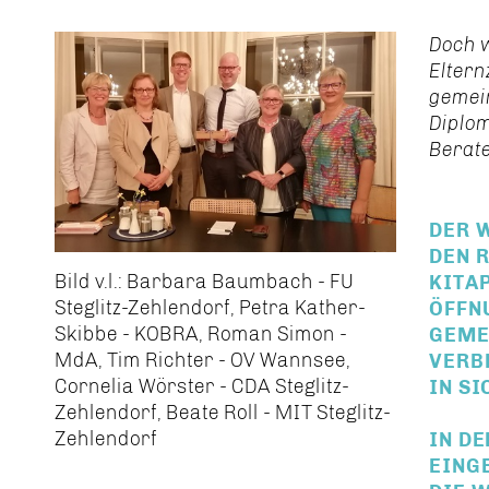
Doch w
Eltern
gemein
Diplo
Berate
DER 
DEN 
Bild v.l.: Barbara Baumbach - FU
KITA
Steglitz-Zehlendorf, Petra Kather-
ÖFFN
Skibbe - KOBRA, Roman Simon -
GEME
MdA, Tim Richter - OV Wannsee,
VERB
Cornelia Wörster - CDA Steglitz-
IN S
Zehlendorf, Beate Roll - MIT Steglitz-
Zehlendorf
IN D
EING