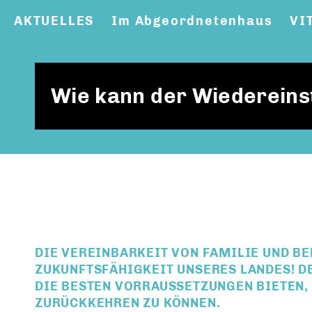
AKTUELLES
Im Abgeordnetenhaus
VI
Wie kann der Wiedereinst
DIE VEREINBARKEIT VON FAMILIE UND BE
ZUKUNFTSFÄHIGKEIT UNSERES LANDES! D
DIE BESTEN VORRAUSSETZUNGEN BIETEN,
ZURÜCKKEHREN ZU KÖNNEN.