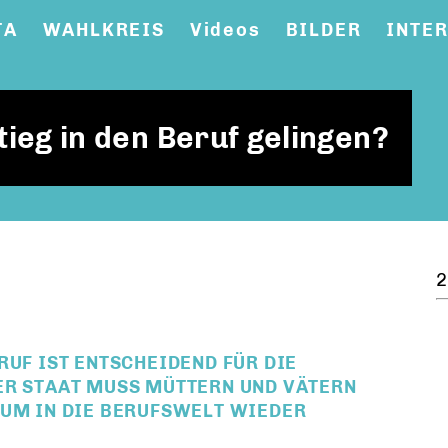
TA
WAHLKREIS
Videos
BILDER
INTE
ieg in den Beruf gelingen?
2
RUF IST ENTSCHEIDEND FÜR DIE
ER STAAT MUSS MÜTTERN UND VÄTERN
 UM IN DIE BERUFSWELT WIEDER