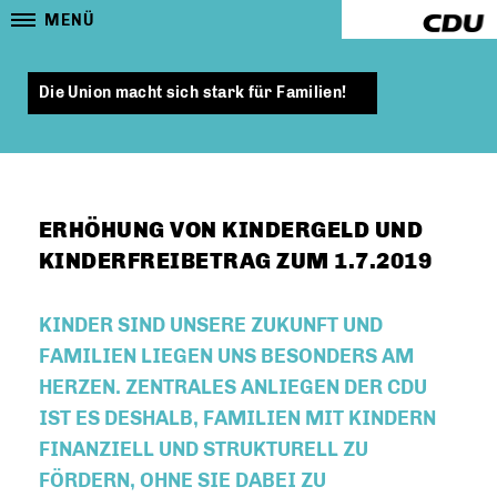
MENÜ
Die Union macht sich stark für Familien!
ERHÖHUNG VON KINDERGELD UND
KINDERFREIBETRAG ZUM 1.7.2019
KINDER SIND UNSERE ZUKUNFT UND
FAMILIEN LIEGEN UNS BESONDERS AM
HERZEN. ZENTRALES ANLIEGEN DER CDU
IST ES DESHALB, FAMILIEN MIT KINDERN
FINANZIELL UND STRUKTURELL ZU
FÖRDERN, OHNE SIE DABEI ZU